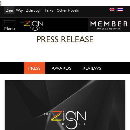
}
Skip
Zign
Way
Zthrough
Tsix5
Other Hotels
to
content
Menu
PRESS RELEASE
PRESS
AWARDS
REVIEWS