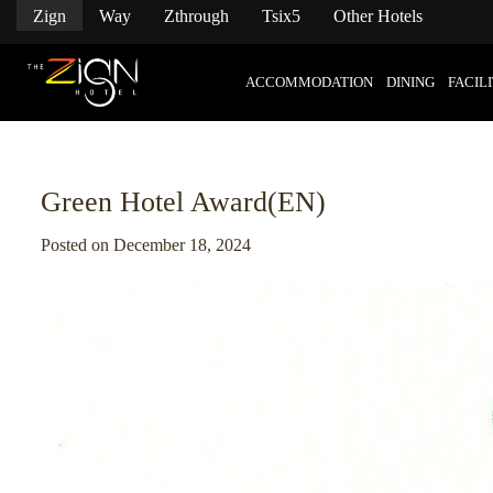
}
Zign
Way
Zthrough
Tsix5
Other Hotels
Skip
to
content
ACCOMMODATION
DINING
FACILI
Green Hotel Award(EN)
Posted on
December 18, 2024