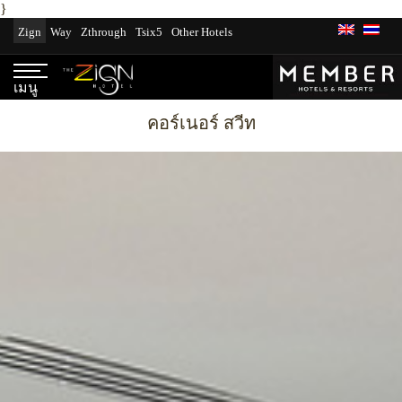
}
ข้าม
Zign
Way
Zthrough
Tsix5
Other Hotels
ไป
ที่
เนื้อหา
เมนู
คอร์เนอร์ สวีท