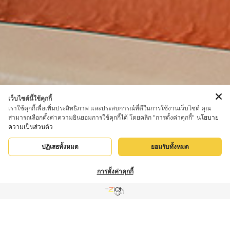
เว็บไซต์นี้ใช้คุกกี้
เราใช้คุกกี้เพื่อเพิ่มประสิทธิภาพ และประสบการณ์ที่ดีในการใช้งานเว็บไซต์ คุณ
สามารถเลือกตั้งค่าความยินยอมการใช้คุกกี้ได้ โดยคลิก "การตั้งค่าคุกกี้"
นโยบาย
ความเป็นส่วนตัว
Enjoy the panoramic ocean view of Pattaya beach from
ปฏิเสธทั้งหมด
ยอมรับทั้งหมด
your bed or spacious balcony while staying in our Corner
Suite.
การตั้งค่าคุกกี้
ดูราคา
เมนู
โทรศัพท์
โซเซียล
เกี่ยวกับเรา
ดูราคา
พักได้
ประเภทเตียง
ห้องกว้าง
ฟรีอินเตอร์เน็ต
อ่างอาบน้ำ
2+
84
ตร.ม.
วิวทะเล
ห้ามสูบบุหรี่